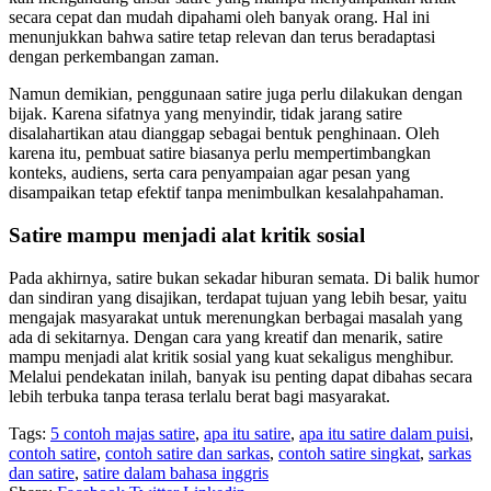
secara cepat dan mudah dipahami oleh banyak orang. Hal ini
menunjukkan bahwa satire tetap relevan dan terus beradaptasi
dengan perkembangan zaman.
Namun demikian, penggunaan satire juga perlu dilakukan dengan
bijak. Karena sifatnya yang menyindir, tidak jarang satire
disalahartikan atau dianggap sebagai bentuk penghinaan. Oleh
karena itu, pembuat satire biasanya perlu mempertimbangkan
konteks, audiens, serta cara penyampaian agar pesan yang
disampaikan tetap efektif tanpa menimbulkan kesalahpahaman.
Satire mampu menjadi alat kritik sosial
Pada akhirnya, satire bukan sekadar hiburan semata. Di balik humor
dan sindiran yang disajikan, terdapat tujuan yang lebih besar, yaitu
mengajak masyarakat untuk merenungkan berbagai masalah yang
ada di sekitarnya. Dengan cara yang kreatif dan menarik, satire
mampu menjadi alat kritik sosial yang kuat sekaligus menghibur.
Melalui pendekatan inilah, banyak isu penting dapat dibahas secara
lebih terbuka tanpa terasa terlalu berat bagi masyarakat.
Tags:
5 contoh majas satire
,
apa itu satire
,
apa itu satire dalam puisi
,
contoh satire
,
contoh satire dan sarkas
,
contoh satire singkat
,
sarkas
dan satire
,
satire dalam bahasa inggris