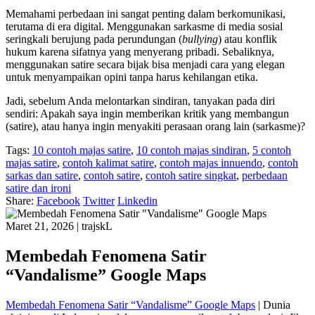
Memahami perbedaan ini sangat penting dalam berkomunikasi,
terutama di era digital. Menggunakan sarkasme di media sosial
seringkali berujung pada perundungan (
bullying
) atau konflik
hukum karena sifatnya yang menyerang pribadi. Sebaliknya,
menggunakan satire secara bijak bisa menjadi cara yang elegan
untuk menyampaikan opini tanpa harus kehilangan etika.
Jadi, sebelum Anda melontarkan sindiran, tanyakan pada diri
sendiri: Apakah saya ingin memberikan kritik yang membangun
(satire), atau hanya ingin menyakiti perasaan orang lain (sarkasme)?
Tags:
10 contoh majas satire
,
10 contoh majas sindiran
,
5 contoh
majas satire
,
contoh kalimat satire
,
contoh majas innuendo
,
contoh
sarkas dan satire
,
contoh satire
,
contoh satire singkat
,
perbedaan
satire dan ironi
Share:
Facebook
Twitter
Linkedin
Maret 21, 2026
|
trajskL
Membedah Fenomena Satir
“Vandalisme” Google Maps
Membedah Fenomena Satir “Vandalisme” Google Maps
| Dunia