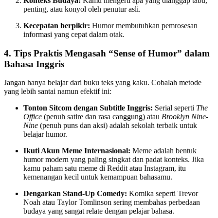
Konteks Budaya:
Kamu mengerti apa yang dianggap tabu,
penting, atau konyol oleh penutur asli.
Kecepatan berpikir:
Humor membutuhkan pemrosesan
informasi yang cepat dalam otak.
4. Tips Praktis Mengasah “Sense of Humor” dalam
Bahasa Inggris
Jangan hanya belajar dari buku teks yang kaku. Cobalah metode
yang lebih santai namun efektif ini:
Tonton Sitcom dengan Subtitle Inggris:
Serial seperti
The
Office
(penuh satire dan rasa canggung) atau
Brooklyn Nine-
Nine
(penuh puns dan aksi) adalah sekolah terbaik untuk
belajar humor.
Ikuti Akun Meme Internasional:
Meme adalah bentuk
humor modern yang paling singkat dan padat konteks. Jika
kamu paham satu meme di Reddit atau Instagram, itu
kemenangan kecil untuk kemampuan bahasamu.
Dengarkan Stand-Up Comedy:
Komika seperti Trevor
Noah atau Taylor Tomlinson sering membahas perbedaan
budaya yang sangat relate dengan pelajar bahasa.