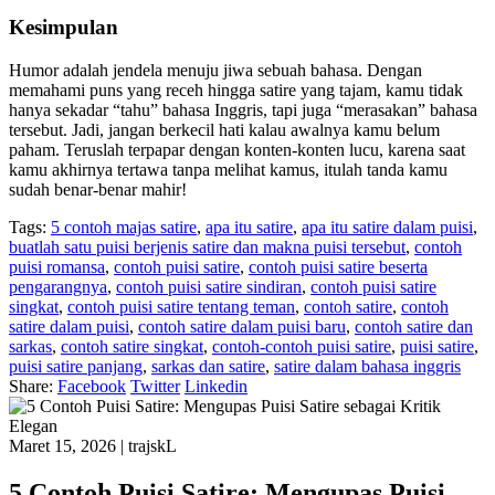
Kesimpulan
Humor adalah jendela menuju jiwa sebuah bahasa. Dengan
memahami puns yang receh hingga satire yang tajam, kamu tidak
hanya sekadar “tahu” bahasa Inggris, tapi juga “merasakan” bahasa
tersebut. Jadi, jangan berkecil hati kalau awalnya kamu belum
paham. Teruslah terpapar dengan konten-konten lucu, karena saat
kamu akhirnya tertawa tanpa melihat kamus, itulah tanda kamu
sudah benar-benar mahir!
Tags:
5 contoh majas satire
,
apa itu satire
,
apa itu satire dalam puisi
,
buatlah satu puisi berjenis satire dan makna puisi tersebut
,
contoh
puisi romansa
,
contoh puisi satire
,
contoh puisi satire beserta
pengarangnya
,
contoh puisi satire sindiran
,
contoh puisi satire
singkat
,
contoh puisi satire tentang teman
,
contoh satire
,
contoh
satire dalam puisi
,
contoh satire dalam puisi baru
,
contoh satire dan
sarkas
,
contoh satire singkat
,
contoh-contoh puisi satire
,
puisi satire
,
puisi satire panjang
,
sarkas dan satire
,
satire dalam bahasa inggris
Share:
Facebook
Twitter
Linkedin
Maret 15, 2026
|
trajskL
5 Contoh Puisi Satire: Mengupas Puisi