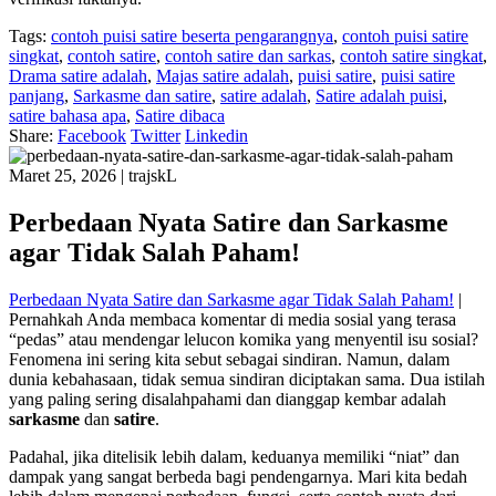
Tags:
contoh puisi satire beserta pengarangnya
,
contoh puisi satire
singkat
,
contoh satire
,
contoh satire dan sarkas
,
contoh satire singkat
,
Drama satire adalah
,
Majas satire adalah
,
puisi satire
,
puisi satire
panjang
,
Sarkasme dan satire
,
satire adalah
,
Satire adalah puisi
,
satire bahasa apa
,
Satire dibaca
Share:
Facebook
Twitter
Linkedin
Maret 25, 2026
|
trajskL
Perbedaan Nyata Satire dan Sarkasme
agar Tidak Salah Paham!
Perbedaan Nyata Satire dan Sarkasme agar Tidak Salah Paham!
|
Pernahkah Anda membaca komentar di media sosial yang terasa
“pedas” atau mendengar lelucon komika yang menyentil isu sosial?
Fenomena ini sering kita sebut sebagai sindiran. Namun, dalam
dunia kebahasaan, tidak semua sindiran diciptakan sama. Dua istilah
yang paling sering disalahpahami dan dianggap kembar adalah
sarkasme
dan
satire
.
Padahal, jika ditelisik lebih dalam, keduanya memiliki “niat” dan
dampak yang sangat berbeda bagi pendengarnya. Mari kita bedah