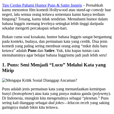
Tips Cerdas Pahami Humor Puns & Satire Inggris
– Pernahkah
kamu menonton film komedi Hollywood atau
stand-up comedy
luar
negeri, lalu semua orang tertawa sementara kamu hanya terdiam
bingung? Tenang, kamu tidak sendirian. Memahami humor dalam
bahasa Inggris memang levelnya setingkat lebih tinggi daripada
sekadar mengerti percakapan sehari-hari.
Bukan cuma soal kosakata, humor bahasa Inggris sangat bergantung
pada konteks, budaya, dan permainan kata yang cerdik. Dua jenis
komedi yang paling sering membuat orang asing “mikir dulu baru
ketawa” adalah
Puns
dan
Satire
. Yuk, kita kupas tuntas cara
memahaminya agar belajar bahasa Inggrismu jadi jauh lebih seru!
1. Puns: Seni Menjadi “Lucu” Melalui Kata yang
Mirip
Puns adalah jenis permainan kata yang memanfaatkan kemiripan
bunyi (
homophone
) atau kata yang punya makna ganda (
polysemy
).
Di Indonesia, mungkin kita mengenalnya sebagai “plesetan.” Puns
sering kali dianggap sebagai
dad jokes
—lelucon receh yang saking
garingnya malah bikin kita tertawa.