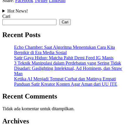
Share:
Facebook
Twitter
Linkedin
Hot News!
Cari
Cari
Recent Posts
Echo Chamber: Saat Algoritma Menentukan Cara Kita
Berpikir di Era Media Sosial
Satir Gaya Hidup: Matcha Pahit Demi Feed IG Manis
3 Teknik Manipulasi dalam Perdebatan yang Sering Tidak
Disadari: Gaslighting Intelektual, Ad Hominem, dan Straw
Man
Ketika AI Menjadi Tempat Curhat dan Matinya Empati
Panduan Satir Kreator Konten Agar Aman dari UU ITE
Recent Comments
Tidak ada komentar untuk ditampilkan.
Archives