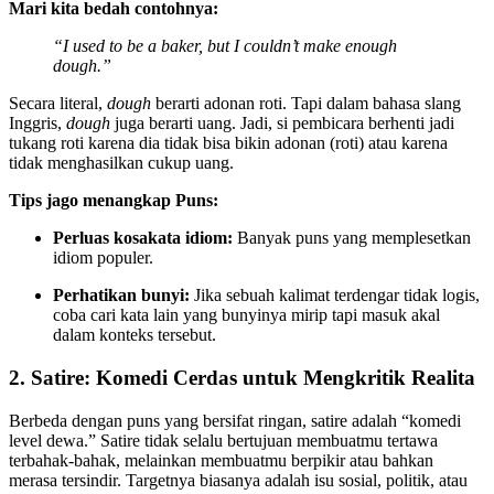
Mari kita bedah contohnya:
“I used to be a baker, but I couldn’t make enough
dough.”
Secara literal,
dough
berarti adonan roti. Tapi dalam bahasa slang
Inggris,
dough
juga berarti uang. Jadi, si pembicara berhenti jadi
tukang roti karena dia tidak bisa bikin adonan (roti) atau karena
tidak menghasilkan cukup uang.
Tips jago menangkap Puns:
Perluas kosakata idiom:
Banyak puns yang memplesetkan
idiom populer.
Perhatikan bunyi:
Jika sebuah kalimat terdengar tidak logis,
coba cari kata lain yang bunyinya mirip tapi masuk akal
dalam konteks tersebut.
2. Satire: Komedi Cerdas untuk Mengkritik Realita
Berbeda dengan puns yang bersifat ringan, satire adalah “komedi
level dewa.” Satire tidak selalu bertujuan membuatmu tertawa
terbahak-bahak, melainkan membuatmu berpikir atau bahkan
merasa tersindir. Targetnya biasanya adalah isu sosial, politik, atau