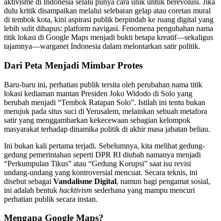
aktivisme di Indonesia selalu punya cara unik untuk berevolusi. Jika
dulu kritik disampaikan melalui selebaran gelap atau coretan mural
di tembok kota, kini aspirasi publik berpindah ke ruang digital yang
lebih sulit dihapus: platform navigasi. Fenomena pengubahan nama
titik lokasi di Google Maps menjadi bukti betapa kreatif—sekaligus
tajamnya—warganet Indonesia dalam melontarkan satir politik.
Dari Peta Menjadi Mimbar Protes
Baru-baru ini, perhatian publik tersita oleh perubahan nama titik
lokasi kediaman mantan Presiden Joko Widodo di Solo yang
berubah menjadi “Tembok Ratapan Solo”. Istilah ini tentu bukan
merujuk pada situs suci di Yerusalem, melainkan sebuah metafora
satir yang menggambarkan kekecewaan sebagian kelompok
masyarakat terhadap dinamika politik di akhir masa jabatan beliau.
Ini bukan kali pertama terjadi. Sebelumnya, kita melihat gedung-
gedung pemerintahan seperti DPR RI diubah namanya menjadi
“Perkumpulan Tikus” atau “Gedung Korupsi” saat isu revisi
undang-undang yang kontroversial mencuat. Secara teknis, ini
disebut sebagai
Vandalisme Digital
, namun bagi pengamat sosial,
ini adalah bentuk
hacktivism
sederhana yang mampu mencuri
perhatian publik secara instan.
Mengapa Google Maps?