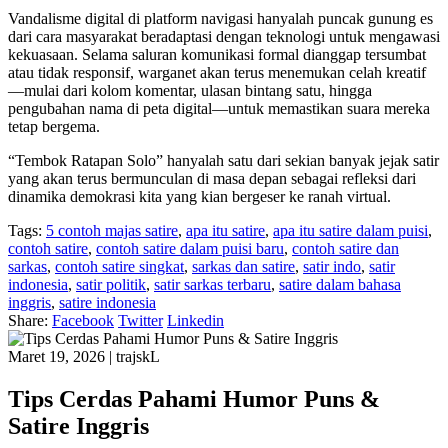
Vandalisme digital di platform navigasi hanyalah puncak gunung es
dari cara masyarakat beradaptasi dengan teknologi untuk mengawasi
kekuasaan. Selama saluran komunikasi formal dianggap tersumbat
atau tidak responsif, warganet akan terus menemukan celah kreatif
—mulai dari kolom komentar, ulasan bintang satu, hingga
pengubahan nama di peta digital—untuk memastikan suara mereka
tetap bergema.
“Tembok Ratapan Solo” hanyalah satu dari sekian banyak jejak satir
yang akan terus bermunculan di masa depan sebagai refleksi dari
dinamika demokrasi kita yang kian bergeser ke ranah virtual.
Tags:
5 contoh majas satire
,
apa itu satire
,
apa itu satire dalam puisi
,
contoh satire
,
contoh satire dalam puisi baru
,
contoh satire dan
sarkas
,
contoh satire singkat
,
sarkas dan satire
,
satir indo
,
satir
indonesia
,
satir politik
,
satir sarkas terbaru
,
satire dalam bahasa
inggris
,
satire indonesia
Share:
Facebook
Twitter
Linkedin
Maret 19, 2026
|
trajskL
Tips Cerdas Pahami Humor Puns &
Satire Inggris