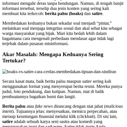
informasi mengalir deras tanpa bendungan. Namun, di tengah banjir
informasi tersebut, terselip dua jenis konten yang sering kali
membuat kita terkecoh:
berita palsu (hoaks)
dan
satire
.
Membedakan keduanya bukan sekadar soal menjadi “pintar,”
melainkan soal menjaga integritas sosial dan akal sehat kita sebagai
warga masyarakat yang bijak. Mari kita bedah lebih dalam
bagaimana cara mengenali perbedaan mendasar agar tidak lagi
terjebak dalam pusaran misinformasi.
Akar Masalah: Mengapa Keduanya Sering
Tertukar?
Secara kasat mata, baik berita palsu maupun satire sering kali
menggunakan format yang menyerupai berita resmi. Mereka punya
judul, foto pendukung, dan kutipan. Namun, niat di balik
pembuatannya bagaikan bumi dan langit.
Berita palsu
atau
fake news
dirancang dengan niat jahat (
malicious
intent
). Tujuannya jelas: menyesatkan, memicu perpecahan, atau
meraup keuntungan finansial melalui klik (clickbait). Di sisi lain,
satire
adalah sebuah karya seni sastra atau komedi yang
menggunakan ironi dan sarkasme. Satire tidak ingin Anda