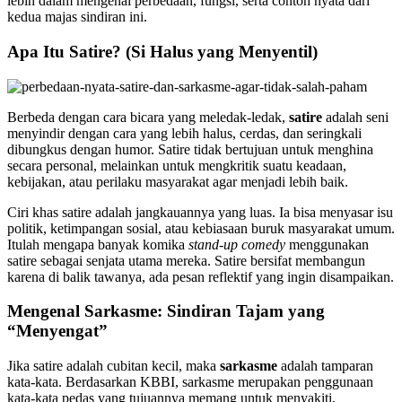
lebih dalam mengenai perbedaan, fungsi, serta contoh nyata dari
kedua majas sindiran ini.
Apa Itu Satire? (Si Halus yang Menyentil)
Berbeda dengan cara bicara yang meledak-ledak,
satire
adalah seni
menyindir dengan cara yang lebih halus, cerdas, dan seringkali
dibungkus dengan humor. Satire tidak bertujuan untuk menghina
secara personal, melainkan untuk mengkritik suatu keadaan,
kebijakan, atau perilaku masyarakat agar menjadi lebih baik.
Ciri khas satire adalah jangkauannya yang luas. Ia bisa menyasar isu
politik, ketimpangan sosial, atau kebiasaan buruk masyarakat umum.
Itulah mengapa banyak komika
stand-up comedy
menggunakan
satire sebagai senjata utama mereka. Satire bersifat membangun
karena di balik tawanya, ada pesan reflektif yang ingin disampaikan.
Mengenal Sarkasme: Sindiran Tajam yang
“Menyengat”
Jika satire adalah cubitan kecil, maka
sarkasme
adalah tamparan
kata-kata. Berdasarkan KBBI, sarkasme merupakan penggunaan
kata-kata pedas yang tujuannya memang untuk menyakiti,