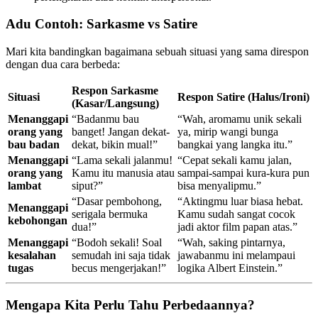
Adu Contoh: Sarkasme vs Satire
Mari kita bandingkan bagaimana sebuah situasi yang sama direspon
dengan dua cara berbeda:
Respon Sarkasme
Situasi
Respon Satire (Halus/Ironi)
(Kasar/Langsung)
Menanggapi
“Badanmu bau
“Wah, aromamu unik sekali
orang yang
banget! Jangan dekat-
ya, mirip wangi bunga
bau badan
dekat, bikin mual!”
bangkai yang langka itu.”
Menanggapi
“Lama sekali jalanmu!
“Cepat sekali kamu jalan,
orang yang
Kamu itu manusia atau
sampai-sampai kura-kura pun
lambat
siput?”
bisa menyalipmu.”
“Dasar pembohong,
“Aktingmu luar biasa hebat.
Menanggapi
serigala bermuka
Kamu sudah sangat cocok
kebohongan
dua!”
jadi aktor film papan atas.”
Menanggapi
“Bodoh sekali! Soal
“Wah, saking pintarnya,
kesalahan
semudah ini saja tidak
jawabanmu ini melampaui
tugas
becus mengerjakan!”
logika Albert Einstein.”
Mengapa Kita Perlu Tahu Perbedaannya?