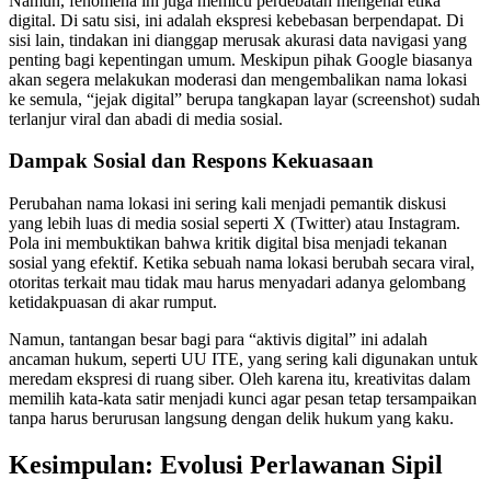
Namun, fenomena ini juga memicu perdebatan mengenai etika
digital. Di satu sisi, ini adalah ekspresi kebebasan berpendapat. Di
sisi lain, tindakan ini dianggap merusak akurasi data navigasi yang
penting bagi kepentingan umum. Meskipun pihak Google biasanya
akan segera melakukan moderasi dan mengembalikan nama lokasi
ke semula, “jejak digital” berupa tangkapan layar (screenshot) sudah
terlanjur viral dan abadi di media sosial.
Dampak Sosial dan Respons Kekuasaan
Perubahan nama lokasi ini sering kali menjadi pemantik diskusi
yang lebih luas di media sosial seperti X (Twitter) atau Instagram.
Pola ini membuktikan bahwa kritik digital bisa menjadi tekanan
sosial yang efektif. Ketika sebuah nama lokasi berubah secara viral,
otoritas terkait mau tidak mau harus menyadari adanya gelombang
ketidakpuasan di akar rumput.
Namun, tantangan besar bagi para “aktivis digital” ini adalah
ancaman hukum, seperti UU ITE, yang sering kali digunakan untuk
meredam ekspresi di ruang siber. Oleh karena itu, kreativitas dalam
memilih kata-kata satir menjadi kunci agar pesan tetap tersampaikan
tanpa harus berurusan langsung dengan delik hukum yang kaku.
Kesimpulan: Evolusi Perlawanan Sipil