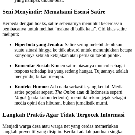
yang nampak dibuat-buat.
Seni Menyindir: Memahami Esensi Satire
Berbeda dengan hoaks, satire sebenarnya menuntut kecerdasan
pembacanya untuk melihat “makna di balik kata”. Ciri khas satire
meliputi:
Hiperbola yang Jenaka:
Satire sering melebih-lebihkan
suatu situasi hingga ke titik absurd untuk menunjukkan betapa
konyolnya sebuah kebijakan atau perilaku tokoh publik.
Komentar Sosial:
Konten satire biasanya muncul sebagai
respons terhadap isu yang sedang hangat. Tujuannya adalah
menyindir, bukan menipu.
Konteks Humor:
Ada nada sarkastik yang kental. Media
satire populer seperti
The Onion
atau di Indonesia seperti
Mojok
(pada kolom tertentu), memiliki rekam jejak sebagai
media opini dan hiburan, bukan jurnalistik murni.
Langkah Praktis Agar Tidak Tergocek Informasi
Menjadi warga desa atau warga net yang cerdas memerlukan
langkah preventif yang disiplin. Berikut adalah panduan singkat