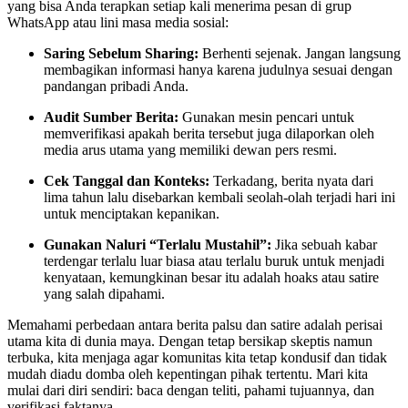
yang bisa Anda terapkan setiap kali menerima pesan di grup
WhatsApp atau lini masa media sosial:
Saring Sebelum Sharing:
Berhenti sejenak. Jangan langsung
membagikan informasi hanya karena judulnya sesuai dengan
pandangan pribadi Anda.
Audit Sumber Berita:
Gunakan mesin pencari untuk
memverifikasi apakah berita tersebut juga dilaporkan oleh
media arus utama yang memiliki dewan pers resmi.
Cek Tanggal dan Konteks:
Terkadang, berita nyata dari
lima tahun lalu disebarkan kembali seolah-olah terjadi hari ini
untuk menciptakan kepanikan.
Gunakan Naluri “Terlalu Mustahil”:
Jika sebuah kabar
terdengar terlalu luar biasa atau terlalu buruk untuk menjadi
kenyataan, kemungkinan besar itu adalah hoaks atau satire
yang salah dipahami.
Memahami perbedaan antara berita palsu dan satire adalah perisai
utama kita di dunia maya. Dengan tetap bersikap skeptis namun
terbuka, kita menjaga agar komunitas kita tetap kondusif dan tidak
mudah diadu domba oleh kepentingan pihak tertentu. Mari kita
mulai dari diri sendiri: baca dengan teliti, pahami tujuannya, dan
verifikasi faktanya.