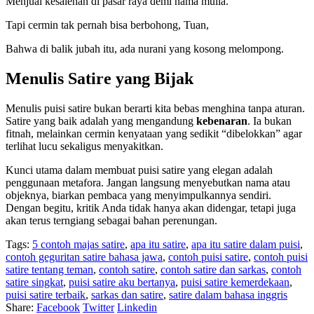
Menjual kesalehan di pasar raya demi nama mulia.
Tapi cermin tak pernah bisa berbohong, Tuan,
Bahwa di balik jubah itu, ada nurani yang kosong melompong.
Menulis Satire yang Bijak
Menulis puisi satire bukan berarti kita bebas menghina tanpa aturan.
Satire yang baik adalah yang mengandung
kebenaran
. Ia bukan
fitnah, melainkan cermin kenyataan yang sedikit “dibelokkan” agar
terlihat lucu sekaligus menyakitkan.
Kunci utama dalam membuat puisi satire yang elegan adalah
penggunaan metafora. Jangan langsung menyebutkan nama atau
objeknya, biarkan pembaca yang menyimpulkannya sendiri.
Dengan begitu, kritik Anda tidak hanya akan didengar, tetapi juga
akan terus terngiang sebagai bahan perenungan.
Tags:
5 contoh majas satire
,
apa itu satire
,
apa itu satire dalam puisi
,
contoh geguritan satire bahasa jawa
,
contoh puisi satire
,
contoh puisi
satire tentang teman
,
contoh satire
,
contoh satire dan sarkas
,
contoh
satire singkat
,
puisi satire aku bertanya
,
puisi satire kemerdekaan
,
puisi satire terbaik
,
sarkas dan satire
,
satire dalam bahasa inggris
Share:
Facebook
Twitter
Linkedin