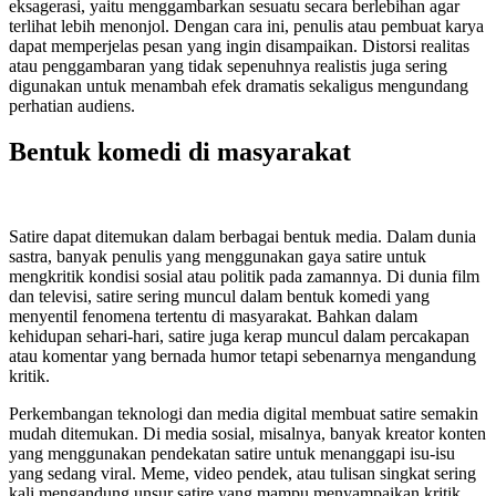
eksagerasi, yaitu menggambarkan sesuatu secara berlebihan agar
terlihat lebih menonjol. Dengan cara ini, penulis atau pembuat karya
dapat memperjelas pesan yang ingin disampaikan. Distorsi realitas
atau penggambaran yang tidak sepenuhnya realistis juga sering
digunakan untuk menambah efek dramatis sekaligus mengundang
perhatian audiens.
Bentuk komedi di masyarakat
Satire dapat ditemukan dalam berbagai bentuk media. Dalam dunia
sastra, banyak penulis yang menggunakan gaya satire untuk
mengkritik kondisi sosial atau politik pada zamannya. Di dunia film
dan televisi, satire sering muncul dalam bentuk komedi yang
menyentil fenomena tertentu di masyarakat. Bahkan dalam
kehidupan sehari-hari, satire juga kerap muncul dalam percakapan
atau komentar yang bernada humor tetapi sebenarnya mengandung
kritik.
Perkembangan teknologi dan media digital membuat satire semakin
mudah ditemukan. Di media sosial, misalnya, banyak kreator konten
yang menggunakan pendekatan satire untuk menanggapi isu-isu
yang sedang viral. Meme, video pendek, atau tulisan singkat sering
kali mengandung unsur satire yang mampu menyampaikan kritik