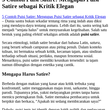
Satire sebagai Kritik Elegan
5 Contoh Puisi Satire: Mengupas Puisi Satire sebagai Kritik Elegan
– Dunia sastra bukan sekadar tentang rima yang indah atau diksi
yang mendayu-dayu tentang asmara. Lebih dari itu, sastra sering kali
menjadi “senjata halus” untuk menyuarakan kegelisahan. Salah satu
bentuk yang paling efektif sekaligus artistik adalah
puisi satire
.
Secara etimologi, istilah satire berakar dari bahasa Latin,
satura
,
yang berarti sebuah campuran atau piring penuh. Dalam konteks
tulisan, ini bermakna sebuah kritik, kecaman tajam, atau sindiran
terhadap sebuah situasi, perilaku, maupun fenomena sosial.
Menariknya, puisi satire memiliki keunikan tersendiri: ia tajam
namun dibungkus dengan estetika yang cantik.
Mengapa Harus Satire?
Berbeda dengan makian yang kasar atau kritik terbuka yang
konfrontatif, satire menggunakan majas ironi, sarkasme, hingga
parodi. Tujuannya jelas, yakni melayangkan protes tanpa harus
memicu pertengkaran fisik. Satire memaksa pembacanya untuk
berpikir dan berkaca, “Apakah ini sedang membicarakan saya?”
Dahulu, puisi jenis ini identik dengan kritik politik dan perlawanan