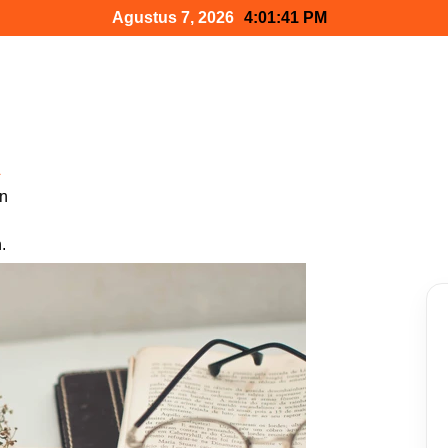
Agustus 7, 2026
4:01:42 PM
a
n
.