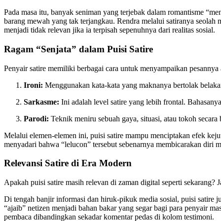
Pada masa itu, banyak seniman yang terjebak dalam romantisme “me
barang mewah yang tak terjangkau. Rendra melalui satiranya seolah m
menjadi tidak relevan jika ia terpisah sepenuhnya dari realitas sosial.
Ragam “Senjata” dalam Puisi Satire
Penyair satire memiliki berbagai cara untuk menyampaikan pesannya
Ironi:
Menggunakan kata-kata yang maknanya bertolak belakan
Sarkasme:
Ini adalah level satire yang lebih frontal. Bahasan
Parodi:
Teknik meniru sebuah gaya, situasi, atau tokoh secara
Melalui elemen-elemen ini, puisi satire mampu menciptakan efek ke
menyadari bahwa “lelucon” tersebut sebenarnya membicarakan diri me
Relevansi Satire di Era Modern
Apakah puisi satire masih relevan di zaman digital seperti sekarang
Di tengah banjir informasi dan hiruk-pikuk media sosial, puisi satire
“ajaib” netizen menjadi bahan bakar yang segar bagi para penyair ma
pembaca dibandingkan sekadar komentar pedas di kolom testimoni.