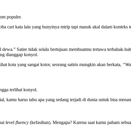
om populer.
coba cari kata lain yang bunyinya mirip tapi masuk akal dalam konteks t
el dewa.” Satire tidak selalu bertujuan membuatmu tertawa terbahak-ba
yang dianggap konyol.
lihat kota yang sangat kotor, seorang satiris mungkin akan berkata,
“Wah
ngga terlihat konyol.
ial, kamu harus tahu apa yang sedang terjadi di dunia untuk bisa mena
pai level
fluency
(kefasihan). Mengapa? Karena saat kamu paham sebua