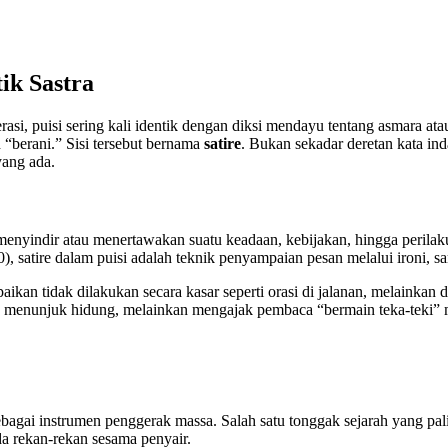
ik Sastra
rasi, puisi sering kali identik dengan diksi mendayu tentang asmara a
ih “berani.” Sisi tersebut bernama
satire
. Bukan sekadar deretan kata ind
ang ada.
 menyindir atau menertawakan suatu keadaan, kebijakan, hingga peril
), satire dalam puisi adalah teknik penyampaian pesan melalui ironi, s
aikan tidak dilakukan secara kasar seperti orasi di jalanan, melainkan
sung menunjuk hidung, melainkan mengajak pembaca “bermain teka-teki” 
e sebagai instrumen penggerak massa. Salah satu tonggak sejarah yang pa
da rekan-rekan sesama penyair.