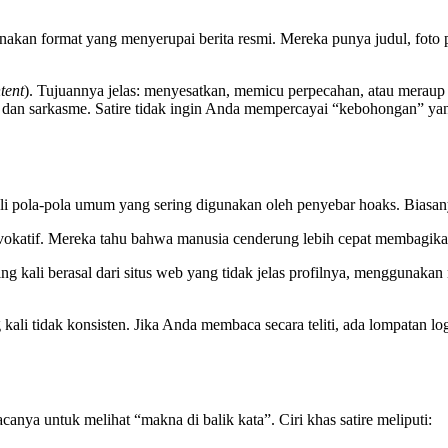
gunakan format yang menyerupai berita resmi. Mereka punya judul, fot
tent
). Tujuannya jelas: menyesatkan, memicu perpecahan, atau meraup keu
i dan sarkasme. Satire tidak ingin Anda mempercayai “kebohongan” yan
pola-pola umum yang sering digunakan oleh penyebar hoaks. Biasanya, 
vokatif. Mereka tahu bahwa manusia cenderung lebih cepat membagika
g kali berasal dari situs web yang tidak jelas profilnya, menggunakan
 kali tidak konsisten. Jika Anda membaca secara teliti, ada lompatan lo
nya untuk melihat “makna di balik kata”. Ciri khas satire meliputi: