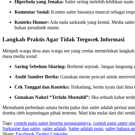
Hiperbola yang Jenaka:
Satire sering melebih-lebihkan suatu
Komentar Sosial:
Konten satire biasanya muncul sebagai resp
Konteks Humor:
Ada nada sarkastik yang kental. Media satire
bukan jurnalistik murni.
Langkah Praktis Agar Tidak Tergocek Informasi
Menjadi warga desa atau warga net yang cerdas memerlukan langkah pr
masa media sosial:
Saring Sebelum Sharing:
Berhenti sejenak. Jangan langsung
Audit Sumber Berita:
Gunakan mesin pencari untuk memverifik
Cek Tanggal dan Konteks:
Terkadang, berita nyata dari lima 
Gunakan Naluri “Terlalu Mustahil”:
Jika sebuah kabar terde
Memahami perbedaan antara berita palsu dan satire adalah perisai uta
domba oleh kepentingan pihak tertentu. Mari kita mulai dari diri sendir
Tags:
contoh puisi satire beserta pengarangnya
,
contoh puisi satire sin
Sarkasme dan satire
,
satire adalah
,
Satire adalah puisi
,
satire bahasa a
Share:
Facebook
Twitter
Linkedin