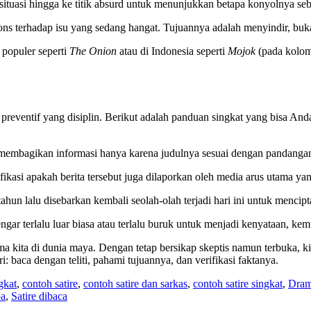
 situasi hingga ke titik absurd untuk menunjukkan betapa konyolnya seb
ons terhadap isu yang sedang hangat. Tujuannya adalah menyindir, bu
 populer seperti
The Onion
atau di Indonesia seperti
Mojok
(pada kolom 
eventif yang disiplin. Berikut adalah panduan singkat yang bisa Anda
 membagikan informasi hanya karena judulnya sesuai dengan pandangan
asi apakah berita tersebut juga dilaporkan oleh media arus utama ya
tahun lalu disebarkan kembali seolah-olah terjadi hari ini untuk mencip
ngar terlalu luar biasa atau terlalu buruk untuk menjadi kenyataan, kem
ma kita di dunia maya. Dengan tetap bersikap skeptis namun terbuka, k
i: baca dengan teliti, pahami tujuannya, dan verifikasi faktanya.
gkat
,
contoh satire
,
contoh satire dan sarkas
,
contoh satire singkat
,
Drama
pa
,
Satire dibaca