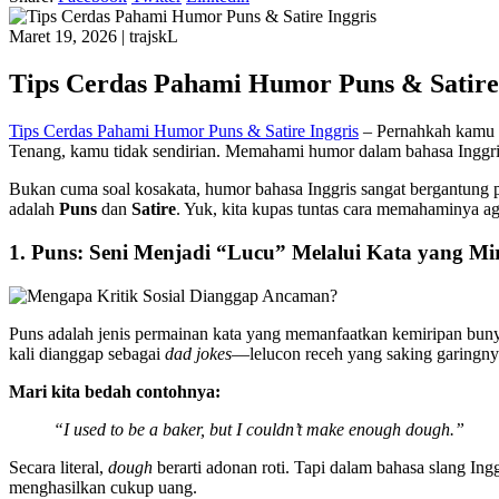
Maret 19, 2026
|
trajskL
Tips Cerdas Pahami Humor Puns & Satire
Tips Cerdas Pahami Humor Puns & Satire Inggris
– Pernahkah kamu 
Tenang, kamu tidak sendirian. Memahami humor dalam bahasa Inggris 
Bukan cuma soal kosakata, humor bahasa Inggris sangat bergantung p
adalah
Puns
dan
Satire
. Yuk, kita kupas tuntas cara memahaminya aga
1. Puns: Seni Menjadi “Lucu” Melalui Kata yang Mi
Puns adalah jenis permainan kata yang memanfaatkan kemiripan buny
kali dianggap sebagai
dad jokes
—lelucon receh yang saking garingnya
Mari kita bedah contohnya:
“I used to be a baker, but I couldn’t make enough dough.”
Secara literal,
dough
berarti adonan roti. Tapi dalam bahasa slang Ing
menghasilkan cukup uang.