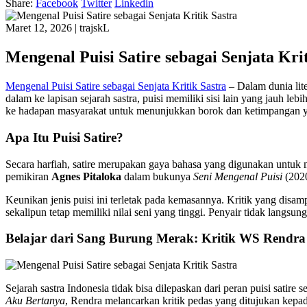
Share:
Facebook
Twitter
Linkedin
Maret 12, 2026
|
trajskL
Mengenal Puisi Satire sebagai Senjata Krit
Mengenal Puisi Satire sebagai Senjata Kritik Sastra
– Dalam dunia lite
dalam ke lapisan sejarah sastra, puisi memiliki sisi lain yang jauh leb
ke hadapan masyarakat untuk menunjukkan borok dan ketimpangan y
Apa Itu Puisi Satire?
Secara harfiah, satire merupakan gaya bahasa yang digunakan untuk
pemikiran
Agnes Pitaloka
dalam bukunya
Seni Mengenal Puisi
(2020
Keunikan jenis puisi ini terletak pada kemasannya. Kritik yang disamp
sekalipun tetap memiliki nilai seni yang tinggi. Penyair tidak lang
Belajar dari Sang Burung Merak: Kritik WS Rendra
Sejarah sastra Indonesia tidak bisa dilepaskan dari peran puisi satir
Aku Bertanya
, Rendra melancarkan kritik pedas yang ditujukan kepa