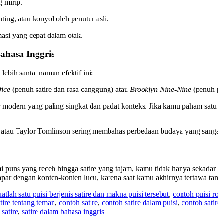
 mirip.
ing, atau konyol oleh penutur asli.
i yang cepat dalam otak.
ahasa Inggris
ebih santai namun efektif ini:
fice
(penuh satire dan rasa canggung) atau
Brooklyn Nine-Nine
(penuh p
odern yang paling singkat dan padat konteks. Jika kamu paham satu 
atau Taylor Tomlinson sering membahas perbedaan budaya yang sangat 
ns yang receh hingga satire yang tajam, kamu tidak hanya sekadar “ta
apar dengan konten-konten lucu, karena saat kamu akhirnya tertawa ta
uatlah satu puisi berjenis satire dan makna puisi tersebut
,
contoh puisi 
atire tentang teman
,
contoh satire
,
contoh satire dalam puisi
,
contoh sati
 satire
,
satire dalam bahasa inggris