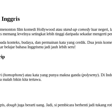
 Inggris
menonton film komedi Hollywood atau
stand-up comedy
luar negeri, 
memang levelnya setingkat lebih tinggi daripada sekadar mengerti per
ada konteks, budaya, dan permainan kata yang cerdik. Dua jenis kome
r belajar bahasa Inggrismu jadi jauh lebih seru!
rip
i (
homophone
) atau kata yang punya makna ganda (
polysemy
). Di In
 malah bikin kita tertawa.
gris,
dough
juga berarti uang. Jadi, si pembicara berhenti jadi tukang rot