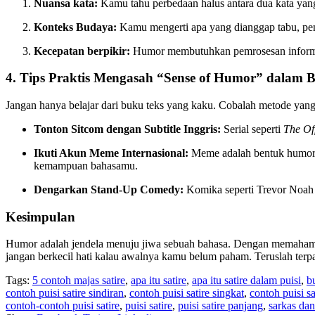
Nuansa kata:
Kamu tahu perbedaan halus antara dua kata yang
Konteks Budaya:
Kamu mengerti apa yang dianggap tabu, pent
Kecepatan berpikir:
Humor membutuhkan pemrosesan informas
4. Tips Praktis Mengasah “Sense of Humor” dalam B
Jangan hanya belajar dari buku teks yang kaku. Cobalah metode yang l
Tonton Sitcom dengan Subtitle Inggris:
Serial seperti
The Of
Ikuti Akun Meme Internasional:
Meme adalah bentuk humor m
kemampuan bahasamu.
Dengarkan Stand-Up Comedy:
Komika seperti Trevor Noah 
Kesimpulan
Humor adalah jendela menuju jiwa sebuah bahasa. Dengan memahami pu
jangan berkecil hati kalau awalnya kamu belum paham. Teruslah terp
Tags:
5 contoh majas satire
,
apa itu satire
,
apa itu satire dalam puisi
,
b
contoh puisi satire sindiran
,
contoh puisi satire singkat
,
contoh puisi s
contoh-contoh puisi satire
,
puisi satire
,
puisi satire panjang
,
sarkas dan