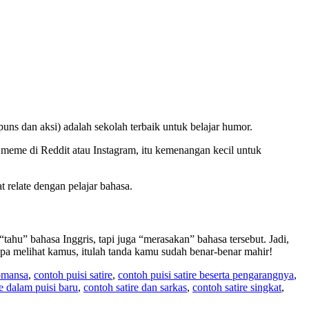
uns dan aksi) adalah sekolah terbaik untuk belajar humor.
meme di Reddit atau Instagram, itu kemenangan kecil untuk
relate dengan pelajar bahasa.
hu” bahasa Inggris, tapi juga “merasakan” bahasa tersebut. Jadi,
npa melihat kamus, itulah tanda kamu sudah benar-benar mahir!
romansa
,
contoh puisi satire
,
contoh puisi satire beserta pengarangnya
,
re dalam puisi baru
,
contoh satire dan sarkas
,
contoh satire singkat
,