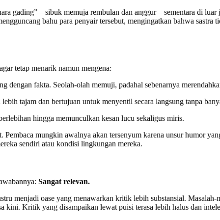
nara gading”—sibuk memuja rembulan dan anggur—sementara di luar je
engguncang bahu para penyair tersebut, mengingatkan bahwa sastra tida
 agar tetap menarik namun mengena:
g dengan fakta. Seolah-olah memuji, padahal sebenarnya merendahka
ya lebih tajam dan bertujuan untuk menyentil secara langsung tanpa bany
 berlebihan hingga memunculkan kesan lucu sekaligus miris.
jut. Pembaca mungkin awalnya akan tersenyum karena unsur humor yang
reka sendiri atau kondisi lingkungan mereka.
? Jawabannya:
Sangat relevan.
 justru menjadi oase yang menawarkan kritik lebih substansial. Masalah
sa kini. Kritik yang disampaikan lewat puisi terasa lebih halus dan i