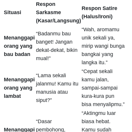
Respon
Respon Satire
Situasi
Sarkasme
(Halus/Ironi)
(Kasar/Langsung)
“Wah, aromamu
“Badanmu bau
Menanggapi
unik sekali ya,
banget! Jangan
orang yang
mirip wangi bunga
dekat-dekat, bikin
bau badan
bangkai yang
mual!”
langka itu.”
“Cepat sekali
“Lama sekali
Menanggapi
kamu jalan,
jalanmu! Kamu itu
orang yang
sampai-sampai
manusia atau
lambat
kura-kura pun
siput?”
bisa menyalipmu.”
“Aktingmu luar
“Dasar
biasa hebat.
Menanggapi
pembohong,
Kamu sudah