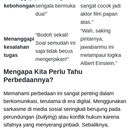
kebohongan
serigala bermuka
sangat cocok jadi
dua!”
aktor film papan
atas.”
“Wah, saking
“Bodoh sekali!
Menanggapi
pintarnya,
Soal semudah ini
kesalahan
jawabanmu ini
saja tidak becus
tugas
melampaui logika
mengerjakan!”
Albert Einstein.”
Mengapa Kita Perlu Tahu
Perbedaannya?
Memahami perbedaan ini sangat penting dalam
berkomunikasi, terutama di era digital. Menggunakan
sarkasme di media sosial seringkali berujung pada
perundungan (
bullying
) atau konflik hukum karena
sifatnya yang menyerang pribadi. Sebaliknya,