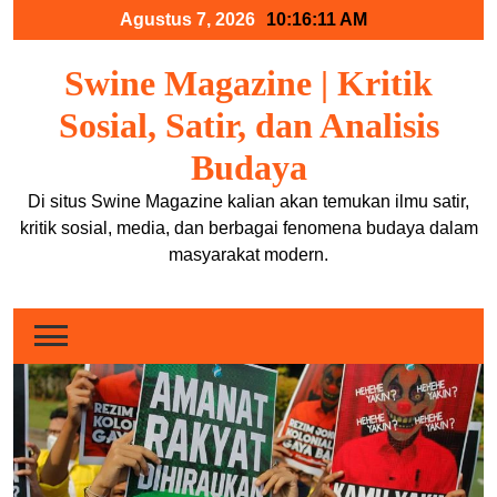
Skip
Agustus 7, 2026
10:16:11 AM
to
content
Swine Magazine | Kritik
Sosial, Satir, dan Analisis
Budaya
Di situs Swine Magazine kalian akan temukan ilmu satir,
kritik sosial, media, dan berbagai fenomena budaya dalam
masyarakat modern.