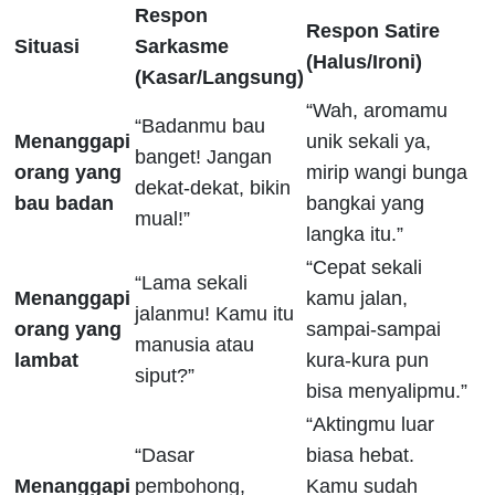
Respon
Respon Satire
Situasi
Sarkasme
(Halus/Ironi)
(Kasar/Langsung)
“Wah, aromamu
“Badanmu bau
Menanggapi
unik sekali ya,
banget! Jangan
orang yang
mirip wangi bunga
dekat-dekat, bikin
bau badan
bangkai yang
mual!”
langka itu.”
“Cepat sekali
“Lama sekali
Menanggapi
kamu jalan,
jalanmu! Kamu itu
orang yang
sampai-sampai
manusia atau
lambat
kura-kura pun
siput?”
bisa menyalipmu.”
“Aktingmu luar
“Dasar
biasa hebat.
Menanggapi
pembohong,
Kamu sudah