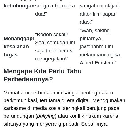
kebohongan
serigala bermuka
sangat cocok jadi
dua!”
aktor film papan
atas.”
“Wah, saking
“Bodoh sekali!
Menanggapi
pintarnya,
Soal semudah ini
kesalahan
jawabanmu ini
saja tidak becus
tugas
melampaui logika
mengerjakan!”
Albert Einstein.”
Mengapa Kita Perlu Tahu
Perbedaannya?
Memahami perbedaan ini sangat penting dalam
berkomunikasi, terutama di era digital. Menggunakan
sarkasme di media sosial seringkali berujung pada
perundungan (
bullying
) atau konflik hukum karena
sifatnya yang menyerang pribadi. Sebaliknya,