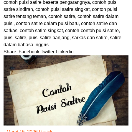
contoh puisi satire beserta pengarangnya
,
contoh puisi
satire sindiran
,
contoh puisi satire singkat
,
contoh puisi
satire tentang teman
,
contoh satire
,
contoh satire dalam
puisi
,
contoh satire dalam puisi baru
,
contoh satire dan
sarkas
,
contoh satire singkat
,
contoh-contoh puisi satire
,
puisi satire
,
puisi satire panjang
,
sarkas dan satire
,
satire
dalam bahasa inggris
Share:
Facebook
Twitter
Linkedin
Maret 15, 2026
|
trajskL