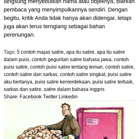
langsung menyebutkan nama atau objeknya, biarkan
pembaca yang menyimpulkannya sendiri. Dengan
begitu, kritik Anda tidak hanya akan didengar, tetapi
juga akan terus terngiang sebagai bahan
perenungan.
Tags:
5 contoh majas satire
,
apa itu satire
,
apa itu satire
dalam puisi
,
contoh geguritan satire bahasa jawa
,
contoh
puisi satire
,
contoh puisi satire tentang teman
,
contoh satire
,
contoh satire dan sarkas
,
contoh satire singkat
,
puisi satire
aku bertanya
,
puisi satire kemerdekaan
,
puisi satire terbaik
,
sarkas dan satire
,
satire dalam bahasa inggris
Share:
Facebook
Twitter
Linkedin