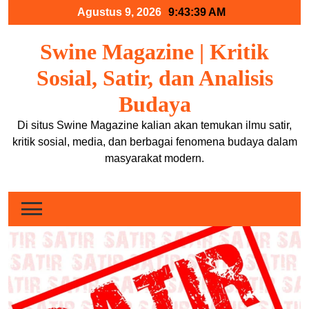
Skip
Agustus 9, 2026
9:43:40 AM
to
content
Swine Magazine | Kritik
Sosial, Satir, dan Analisis
Budaya
Di situs Swine Magazine kalian akan temukan ilmu satir,
kritik sosial, media, dan berbagai fenomena budaya dalam
masyarakat modern.