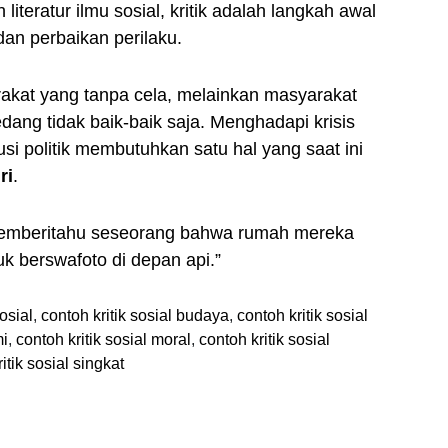
iteratur ilmu sosial, kritik adalah langkah awal
an perbaikan perilaku.
akat yang tanpa cela, melainkan masyarakat
ng tidak baik-baik saja. Menghadapi krisis
si politik membutuhkan satu hal yang saat ini
ri
.
 memberitahu seseorang bahwa rumah mereka
k berswafoto di depan api.”
sosial
,
contoh kritik sosial budaya
,
contoh kritik sosial
mi
,
contoh kritik sosial moral
,
contoh kritik sosial
itik sosial singkat