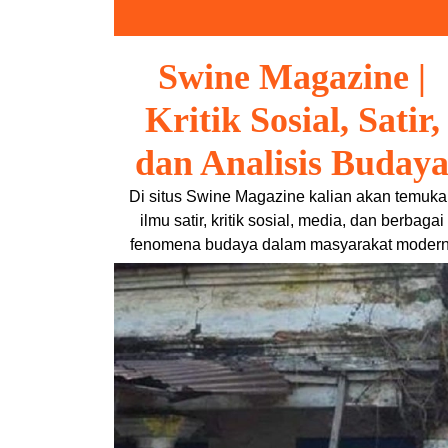
Skip
to
content
Swine Magazine |
Kritik Sosial, Satir,
dan Analisis Buday
Di situs Swine Magazine kalian akan temuka
ilmu satir, kritik sosial, media, dan berbagai
fenomena budaya dalam masyarakat modern