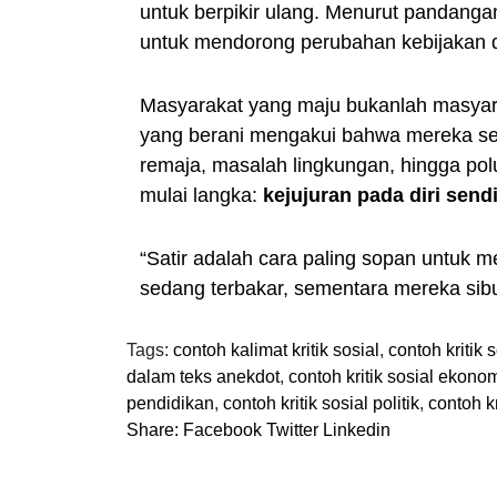
untuk berpikir ulang. Menurut pandangan l
untuk mendorong perubahan kebijakan d
Masyarakat yang maju bukanlah masyar
yang berani mengakui bahwa mereka seda
remaja, masalah lingkungan, hingga polu
mulai langka:
kejujuran pada diri sendi
“Satir adalah cara paling sopan untuk
sedang terbakar, sementara mereka sibu
Tags:
contoh kalimat kritik sosial
,
contoh kritik 
dalam teks anekdot
,
contoh kritik sosial ekono
pendidikan
,
contoh kritik sosial politik
,
contoh kr
Share:
Facebook
Twitter
Linkedin