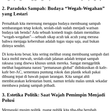
2. Paradoks Sampah: Budaya “Wegah-Wegahan”
yang Lestari
Pernahkah kita merenung mengapa budaya membuang sampah
sembarangan tetap kokoh, seolah-olah sudah menjadi warisan
budaya tak benda? Ada sebuah komedi tragis dalam mentalitas
“wegah-wegahan”—sebuah sikap acuh tak acuh yang merasa
bahwa menjaga kebersihan adalah tugas siapa saja, asal bukan
dirinya sendiri.
Di kota-kota besar, kita sering melihat orang membuang sampah dari
kaca mobil mewah, seolah-olah jalanan adalah tempat sampah
raksasa yang disewa khusus untuk mereka. Sangat menggelitik
melihat bagaimana narasi “pemanasan global” didiskusikan di kafe-
kafe ber-AC, sementara puntung rokok dan plastik sekali pakai
dibuang tepat di bawah papan larangan. Kita sangat ahli
membicarakan kelestarian bumi, namun terlalu malas untuk sekadar
membawa pulang sampah pribadi.
3. Estetika Politik: Saat Wajah Pemimpin Menjadi
Polusi
Memasuki musim politik, ruang publik kita tiba-tiba berubah