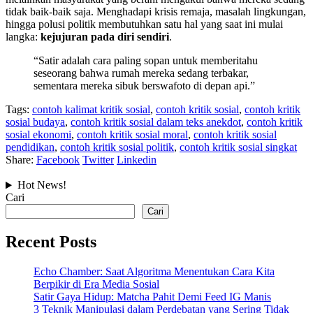
tidak baik-baik saja. Menghadapi krisis remaja, masalah lingkungan,
hingga polusi politik membutuhkan satu hal yang saat ini mulai
langka:
kejujuran pada diri sendiri
.
“Satir adalah cara paling sopan untuk memberitahu
seseorang bahwa rumah mereka sedang terbakar,
sementara mereka sibuk berswafoto di depan api.”
Tags:
contoh kalimat kritik sosial
,
contoh kritik sosial
,
contoh kritik
sosial budaya
,
contoh kritik sosial dalam teks anekdot
,
contoh kritik
sosial ekonomi
,
contoh kritik sosial moral
,
contoh kritik sosial
pendidikan
,
contoh kritik sosial politik
,
contoh kritik sosial singkat
Share:
Facebook
Twitter
Linkedin
Hot News!
Cari
Cari
Recent Posts
Echo Chamber: Saat Algoritma Menentukan Cara Kita
Berpikir di Era Media Sosial
Satir Gaya Hidup: Matcha Pahit Demi Feed IG Manis
3 Teknik Manipulasi dalam Perdebatan yang Sering Tidak