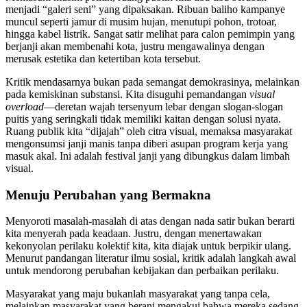
menjadi “galeri seni” yang dipaksakan. Ribuan baliho kampanye
muncul seperti jamur di musim hujan, menutupi pohon, trotoar,
hingga kabel listrik. Sangat satir melihat para calon pemimpin yang
berjanji akan membenahi kota, justru mengawalinya dengan
merusak estetika dan ketertiban kota tersebut.
Kritik mendasarnya bukan pada semangat demokrasinya, melainkan
pada kemiskinan substansi. Kita disuguhi pemandangan
visual
overload
—deretan wajah tersenyum lebar dengan slogan-slogan
puitis yang seringkali tidak memiliki kaitan dengan solusi nyata.
Ruang publik kita “dijajah” oleh citra visual, memaksa masyarakat
mengonsumsi janji manis tanpa diberi asupan program kerja yang
masuk akal. Ini adalah festival janji yang dibungkus dalam limbah
visual.
Menuju Perubahan yang Bermakna
Menyoroti masalah-masalah di atas dengan nada satir bukan berarti
kita menyerah pada keadaan. Justru, dengan menertawakan
kekonyolan perilaku kolektif kita, kita diajak untuk berpikir ulang.
Menurut pandangan literatur ilmu sosial, kritik adalah langkah awal
untuk mendorong perubahan kebijakan dan perbaikan perilaku.
Masyarakat yang maju bukanlah masyarakat yang tanpa cela,
melainkan masyarakat yang berani mengakui bahwa mereka sedang