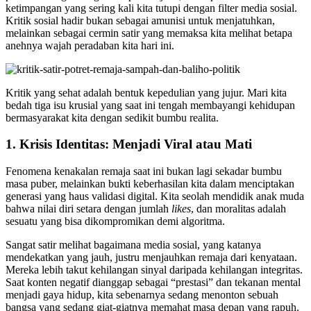
ketimpangan yang sering kali kita tutupi dengan filter media sosial.
Kritik sosial hadir bukan sebagai amunisi untuk menjatuhkan,
melainkan sebagai cermin satir yang memaksa kita melihat betapa
anehnya wajah peradaban kita hari ini.
Kritik yang sehat adalah bentuk kepedulian yang jujur. Mari kita
bedah tiga isu krusial yang saat ini tengah membayangi kehidupan
bermasyarakat kita dengan sedikit bumbu realita.
1. Krisis Identitas: Menjadi Viral atau Mati
Fenomena kenakalan remaja saat ini bukan lagi sekadar bumbu
masa puber, melainkan bukti keberhasilan kita dalam menciptakan
generasi yang haus validasi digital. Kita seolah mendidik anak muda
bahwa nilai diri setara dengan jumlah
likes
, dan moralitas adalah
sesuatu yang bisa dikompromikan demi algoritma.
Sangat satir melihat bagaimana media sosial, yang katanya
mendekatkan yang jauh, justru menjauhkan remaja dari kenyataan.
Mereka lebih takut kehilangan sinyal daripada kehilangan integritas.
Saat konten negatif dianggap sebagai “prestasi” dan tekanan mental
menjadi gaya hidup, kita sebenarnya sedang menonton sebuah
bangsa yang sedang giat-giatnya memahat masa depan yang rapuh.