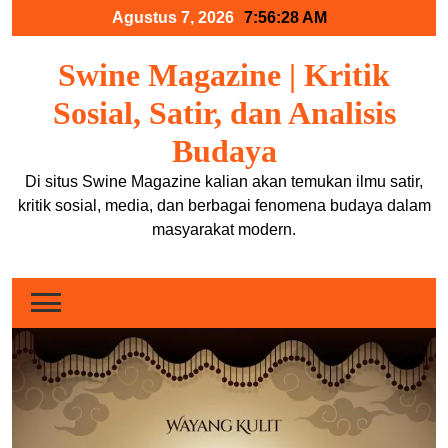
Skip
Agustus 7, 2026
7:56:28 AM
to
content
Swine Magazine | Kritik
Sosial, Satir, dan Analisis
Budaya
Di situs Swine Magazine kalian akan temukan ilmu satir,
kritik sosial, media, dan berbagai fenomena budaya dalam
masyarakat modern.