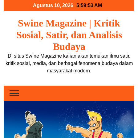
Skip
Agustus 10, 2026
5:59:53 AM
to
content
Swine Magazine | Kritik
Sosial, Satir, dan Analisis
Budaya
Di situs Swine Magazine kalian akan temukan ilmu satir,
kritik sosial, media, dan berbagai fenomena budaya dalam
masyarakat modern.