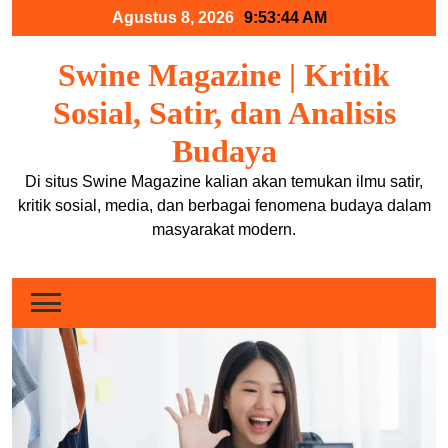
Skip
Agustus 8, 2026
9:53:45 AM
to
content
Swine Magazine | Kritik
Sosial, Satir, dan Analisis
Budaya
Di situs Swine Magazine kalian akan temukan ilmu satir,
kritik sosial, media, dan berbagai fenomena budaya dalam
masyarakat modern.