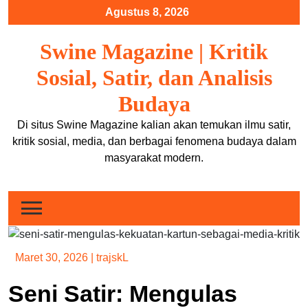
Skip
Agustus 8, 2026
to
content
Swine Magazine | Kritik
Sosial, Satir, dan Analisis
Budaya
Di situs Swine Magazine kalian akan temukan ilmu satir,
kritik sosial, media, dan berbagai fenomena budaya dalam
masyarakat modern.
Maret 30, 2026
|
trajskL
Seni Satir: Mengulas