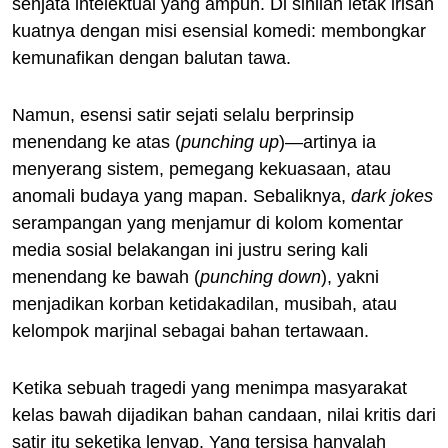
senjata intelektual yang ampuh. Di sinilah letak irisan
kuatnya dengan misi esensial komedi: membongkar
kemunafikan dengan balutan tawa.
Namun, esensi satir sejati selalu berprinsip
menendang ke atas (
punching up
)—artinya ia
menyerang sistem, pemegang kekuasaan, atau
anomali budaya yang mapan. Sebaliknya,
dark jokes
serampangan yang menjamur di kolom komentar
media sosial belakangan ini justru sering kali
menendang ke bawah (
punching down
), yakni
menjadikan korban ketidakadilan, musibah, atau
kelompok marjinal sebagai bahan tertawaan.
Ketika sebuah tragedi yang menimpa masyarakat
kelas bawah dijadikan bahan candaan, nilai kritis dari
satir itu seketika lenyap. Yang tersisa hanyalah