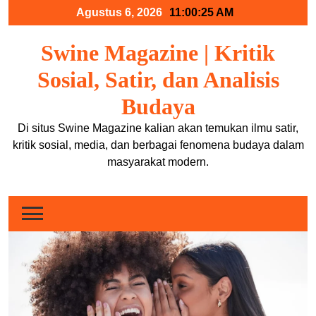
Skip
Agustus 6, 2026
11:00:25 AM
to
content
Swine Magazine | Kritik
Sosial, Satir, dan Analisis
Budaya
Di situs Swine Magazine kalian akan temukan ilmu satir,
kritik sosial, media, dan berbagai fenomena budaya dalam
masyarakat modern.