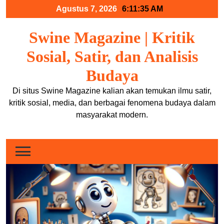
Skip
Agustus 7, 2026
6:11:35 AM
to
content
Swine Magazine | Kritik
Sosial, Satir, dan Analisis
Budaya
Di situs Swine Magazine kalian akan temukan ilmu satir,
kritik sosial, media, dan berbagai fenomena budaya dalam
masyarakat modern.