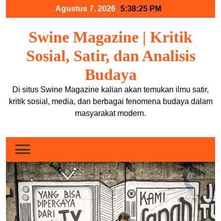
Skip
Agustus 7, 2026
5:38:26 PM
to
content
Swine Magazine | Kritik
Sosial, Satir, dan Analisis
Budaya
Di situs Swine Magazine kalian akan temukan ilmu satir,
kritik sosial, media, dan berbagai fenomena budaya dalam
masyarakat modern.